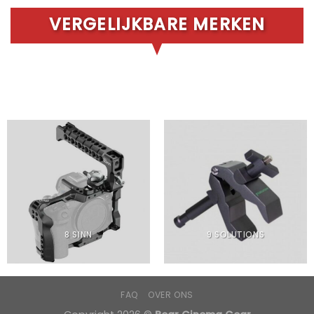
VERGELIJKBARE MERKEN
8 SINN
9 SOLUTIONS
FAQ
OVER ONS