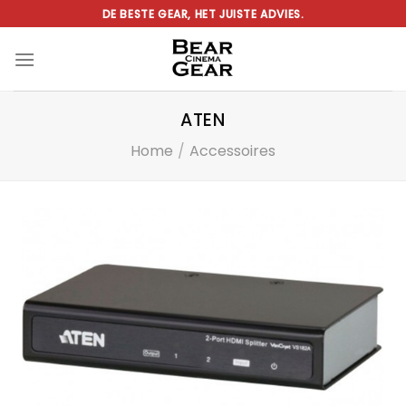
Ga
DE BESTE GEAR, HET JUISTE ADVIES.
naar
inhoud
ATEN
Home
/
Accessoires