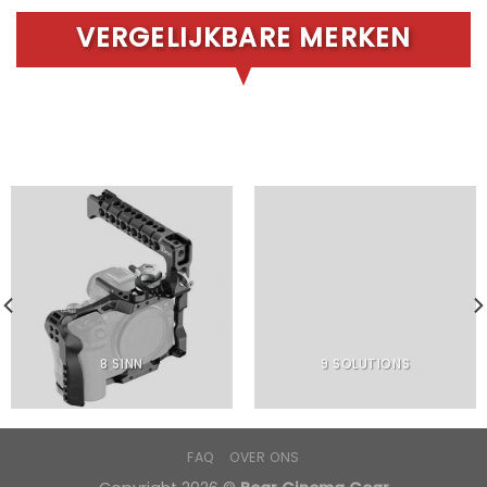
VERGELIJKBARE MERKEN
8 SINN
9 SOLUTIONS
FAQ
OVER ONS