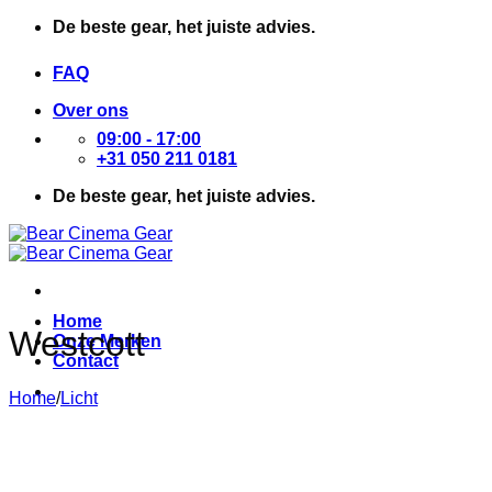
Ga
De beste gear, het juiste advies.
naar
inhoud
FAQ
Over ons
09:00 - 17:00
+31 050 211 0181
De beste gear, het juiste advies.
Home
Westcott
Onze Merken
Contact
Home
/
Licht