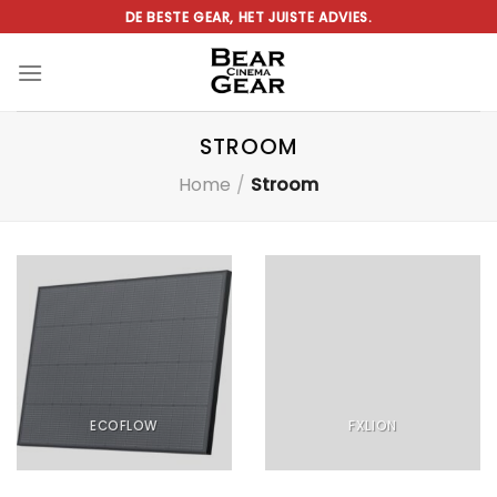
Ga
DE BESTE GEAR, HET JUISTE ADVIES.
naar
inhoud
STROOM
Home
/
Stroom
ECOFLOW
FXLION