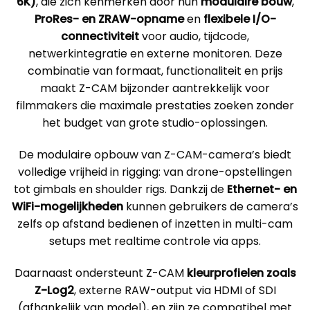
6K)
, die zich kenmerken door hun
modulaire bouw
,
ProRes- en ZRAW-opname
en
flexibele I/O-
connectiviteit
voor audio, tijdcode,
netwerkintegratie en externe monitoren. Deze
combinatie van formaat, functionaliteit en prijs
maakt Z-CAM bijzonder aantrekkelijk voor
filmmakers die maximale prestaties zoeken zonder
het budget van grote studio-oplossingen.
De modulaire opbouw van Z-CAM-camera’s biedt
volledige vrijheid in rigging: van drone-opstellingen
tot gimbals en shoulder rigs. Dankzij de
Ethernet- en
WiFi-mogelijkheden
kunnen gebruikers de camera’s
zelfs op afstand bedienen of inzetten in multi-cam
setups met realtime controle via apps.
Daarnaast ondersteunt Z-CAM
kleurprofielen zoals
Z-Log2
, externe RAW-output via HDMI of SDI
(afhankelijk van model), en zijn ze compatibel met