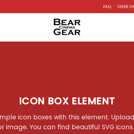
FAQ
OVER O
ICON BOX ELEMENT
imple icon boxes with this element. Uploa
or image. You can find beautiful SVG icons