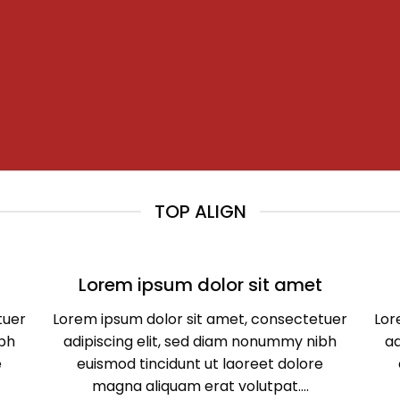
TOP ALIGN
t
Lorem ipsum dolor sit amet
tuer
Lorem ipsum dolor sit amet, consectetuer
Lor
ibh
adipiscing elit, sed diam nonummy nibh
ad
e
euismod tincidunt ut laoreet dolore
magna aliquam erat volutpat….