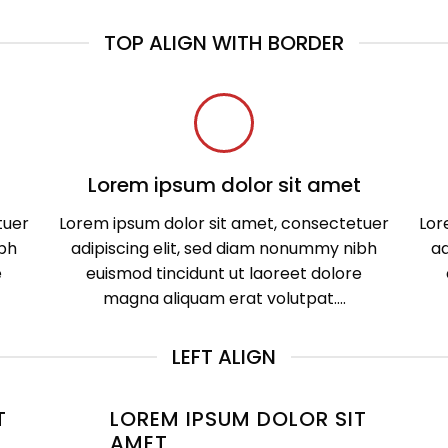
TOP ALIGN WITH BORDER
t
Lorem ipsum dolor sit amet
tuer
Lorem ipsum dolor sit amet, consectetuer
Lor
ibh
adipiscing elit, sed diam nonummy nibh
ad
e
euismod tincidunt ut laoreet dolore
magna aliquam erat volutpat….
LEFT ALIGN
T
LOREM IPSUM DOLOR SIT
AMET