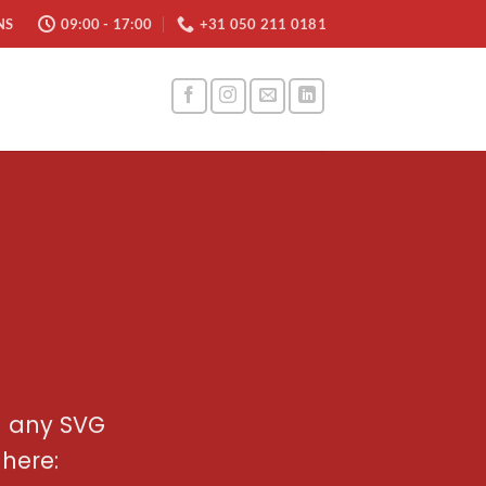
NS
09:00 - 17:00
+31 050 211 0181
d any SVG
 here: