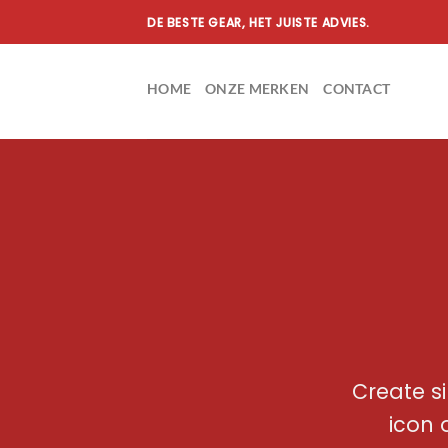
Ga
DE BESTE GEAR, HET JUISTE ADVIES.
naar
inhoud
HOME
ONZE MERKEN
CONTACT
Create s
icon 