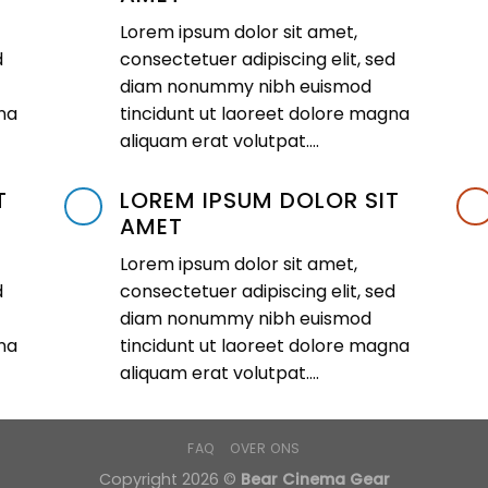
Lorem ipsum dolor sit amet,
d
consectetuer adipiscing elit, sed
diam nonummy nibh euismod
na
tincidunt ut laoreet dolore magna
aliquam erat volutpat….
T
LOREM IPSUM DOLOR SIT
AMET
Lorem ipsum dolor sit amet,
d
consectetuer adipiscing elit, sed
diam nonummy nibh euismod
na
tincidunt ut laoreet dolore magna
aliquam erat volutpat….
FAQ
OVER ONS
Copyright 2026 ©
Bear Cinema Gear