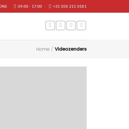
ONS
09:00 - 17:00
+31 050 211 0181
Home
/
Videozenders