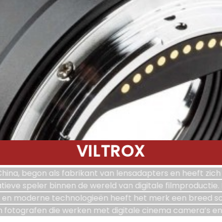
VILTROX
 China, begon als fabrikant van lensadapters en heeft zich
eve speler binnen de wereld van digitale filmproductie
it en moderne technologieën heeft het merk een breed s
n fotografen die werken met digitale cinema camera’s en