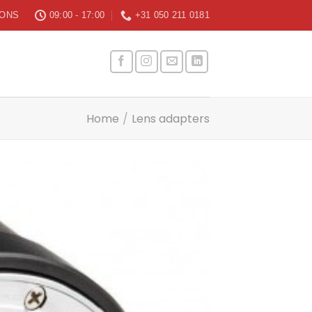
 ONS
09:00 - 17:00
+31 050 211 0181
Home
/
Lens adapters