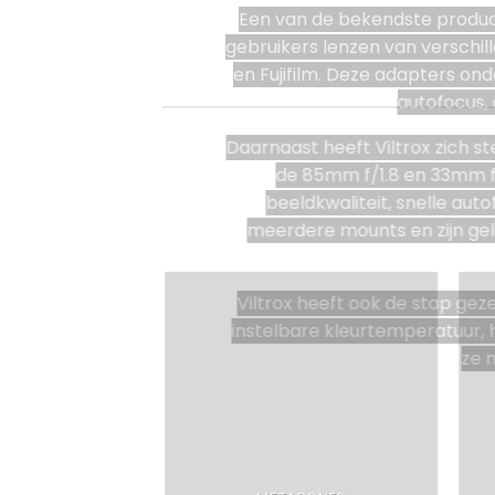
Een van de bekendste produc
gebruikers lenzen van versch
en Fujifilm. Deze adapters on
autofocus,
Daarnaast heeft Viltrox zich s
de 85mm f/1.8 en 33mm f/
beeldkwaliteit, snelle au
meerdere mounts en zijn geli
Viltrox heeft ook de stap gez
instelbare kleurtemperatuur,
ze 