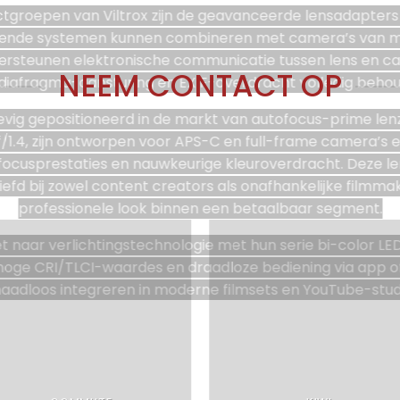
tgroepen van Viltrox zijn de geavanceerde lensadapter
illende systemen kunnen combineren met camera’s van me
dersteunen elektronische communicatie tussen lens en c
NEEM CONTACT OP
 diafragma-aansturing en EXIF-overdracht volledig behoud
tevig gepositioneerd in de markt van autofocus-prime lenz
1.4, zijn ontworpen voor APS-C en full-frame camera’s 
tofocusprestaties en nauwkeurige kleuroverdracht. Deze le
efd bij zowel content creators als onafhankelijke filmmak
professionele look binnen een betaalbaar segment.
et naar verlichtingstechnologie met hun serie bi-color L
 hoge CRI/TLCI-waardes en draadloze bediening via app o
naadloos integreren in moderne filmsets en YouTube-studi