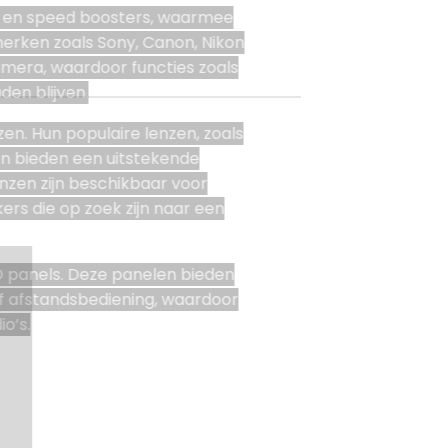
s en speed boosters, waarmee
rken zoals Sony, Canon, Nikon
amera, waardoor functies zoals
en blijven.
en. Hun populaire lenzen, zoals
en bieden een uitstekende
nzen zijn beschikbaar voor
ers die op zoek zijn naar een
ED panels. Deze panelen bieden
f afstandsbediening, waardoor
o’s.