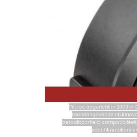
Viltrox, opgericht in 2009 in
toonaangevende en innovati
betaalbaarheid, compatibilite
voor filmmakers e