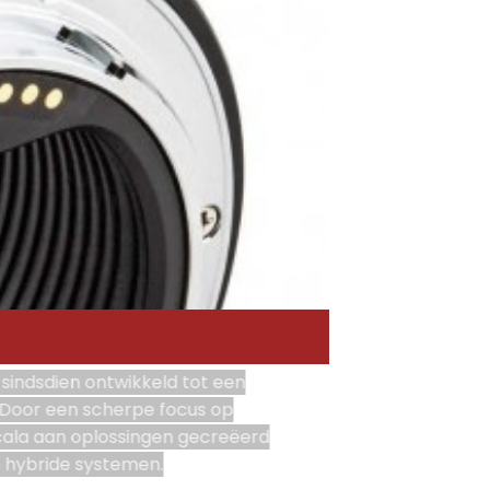
 sindsdien ontwikkeld tot een
. Door een scherpe focus op
cala aan oplossingen gecreëerd
 hybride systemen.